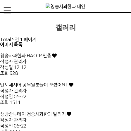
갤러리
Total 5건
1 페이지
이미지 목록
청송사과한과 HACCP 인증
작성자
관리자
작성일
12-12
조회
928
인도네시아 공무원분들이 오셨어요!
작성자
관리자
작성일
05-22
조회
1511
생방송투데이 청송사과한과 알리기
작성자
관리자
작성일
05-22