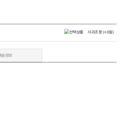
사과조청
(+0원)
배송정보