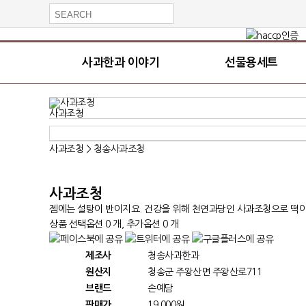
사과한과 이야기
선물용세트
사과조청
사과조청 > 청송사과조청
사과조청
젬에는 설탕이 반이지요. 건강을 위해 천연과당인 사과조청으로 떡
상품 선택옵션 0 개, 추가옵션 0 개
제조사
청송사과한과
원산지
청송군 주왕산면 주왕산로711
브랜드
손예담
판매가
19,000원